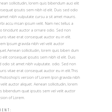
ean sollicitudin, lorem quis bibendum auci elit
sequat ipsutis sem nibh id elit. Duis sed odio
 amet nibh vulputate cursu a sit amet mauris.
rbi accu msan ipsum velit. Nam nec tellus a
io tincidunt auctor a ornare odio. Sed non
ris vitae erat consequat auctor eu in elit.
em Ipsum gravida nibh vel velit auctor
quet.Aenean sollicitudin, lorem quis biben dum
i elit consequat ipsutis sem nibh id elit. Duis
d odio sit amet nibh vulputate. odio. Sed non
ris vitae erat consequat auctor eu in elit.This
 Photoshop’s version of Lorem Ipsn gravida nibh
 velit auctor aliquet. Aenean sollicitudin, lorem
s bibendum quat ipsutis sem vel velit auctor
rsion of Lorem.
IENT: