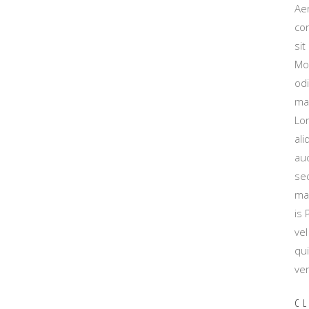
Aen
con
sit
Mo
od
mau
Lor
ali
auc
se
mau
is
vel
qui
ve
CL